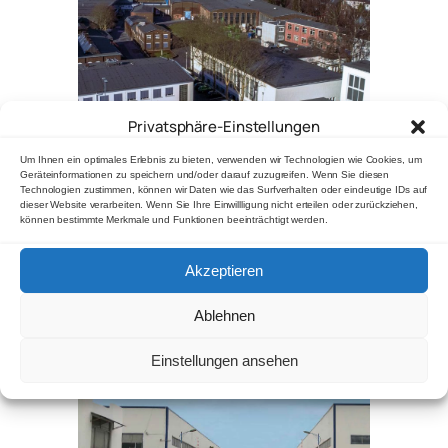
Privatsphäre-Einstellungen
Weyerstrasse 112-114
Um Ihnen ein optimales Erlebnis zu bieten, verwenden wir Technologien wie Cookies, um
42697 Solingen
Geräteinformationen zu speichern und/oder darauf zuzugreifen. Wenn Sie diesen
Germany
Technologien zustimmen, können wir Daten wie das Surfverhalten oder eindeutige IDs auf
dieser Website verarbeiten. Wenn Sie Ihre Einwillligung nicht erteilen oder zurückziehen,
Phone: +49 (0) 212 7011
können bestimmte Merkmale und Funktionen beeinträchtigt werden.
Mail: info[at]kronprinz.de
Akzeptieren
KRONPRINZ
(Shandong) Co., Ltd.
(Formerly
Accuride Wheels (Shandong) Co., Ltd.)
Ablehnen
Einstellungen ansehen