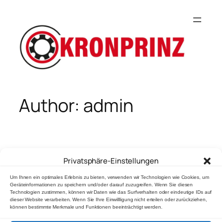
Skip
to
content
Author:
admin
Hello world!
Privatsphäre-Einstellungen
Um Ihnen ein optimales Erlebnis zu bieten, verwenden wir Technologien wie Cookies, um
Geräteinformationen zu speichern und/oder darauf zuzugreifen. Wenn Sie diesen
Technologien zustimmen, können wir Daten wie das Surfverhalten oder eindeutige IDs auf
Welcome to WordPress. This is your first post. Edit or
dieser Website verarbeiten. Wenn Sie Ihre Einwillligung nicht erteilen oder zurückziehen,
delete it, then start writing!
können bestimmte Merkmale und Funktionen beeinträchtigt werden.